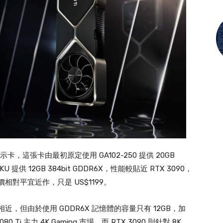
Ti 顯示卡，這張卡由最初原定使用 GA102-250 提供 20GB
KU 提供 12GB 384bit GDDR6X，性能較貼近 RTX 3090，
定價相對平宜近作，只是 US$1199。
 3090 相近，但由於使用 GDDR6X 記憶體的容量只有 12GB，加
80 Ti 主力 4K Gaming 市場，而 RTX 3090 則針對 8K