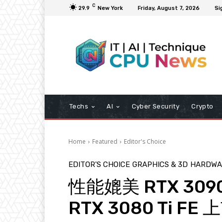
C
29.9
New York
Friday, August 7, 2026
Si
Techs
AI
Cyber Security
Crypto
Home
Featured
Editor's Choice
EDITOR'S CHOICE
GRAPHICS & 3D
HARDWA
性能媲美 RTX 3090 
RTX 3080 Ti FE 