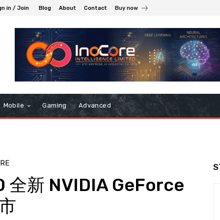
gn in / Join
Blog
About
Contact
Buy now
Mobile
Gaming
Advanced
RE
S
全新 NVIDIA GeForce
上市