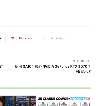
X
Pinterest
WhatsApp
NEXT ARTICLE
ET
採用 GA104 核心 NVIDIA GeForce RTX 3070 Ti
FE 顯示卡