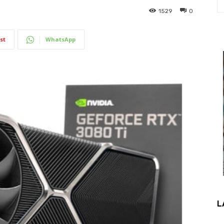
1529
0
st
WhatsApp
L