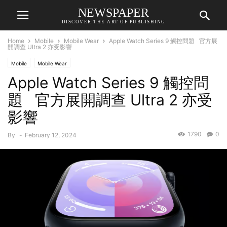
NEWSPAPER
DISCOVER THE ART OF PUBLISHING
Home
Mobile
Mobile Wear
Apple Watch Series 9 觸控問題 官方展
開調查 Ultra 2 亦受影響
Mobile
Mobile Wear
Apple Watch Series 9 觸控問
題 官方展開調查 Ultra 2 亦受
影響
1790
0
By
-
February 12, 2024