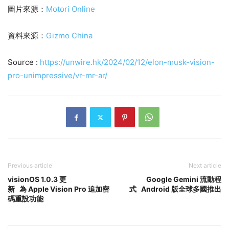
圖片來源：
Motori Online
資料來源：
Gizmo China
Source :
https://unwire.hk/2024/02/12/elon-musk-vision-
pro-unimpressive/vr-mr-ar/
Previous article
Next article
visionOS 1.0.3 更
Google Gemini 流動程
新 為 Apple Vision Pro 追加密
式 Android 版全球多國推出
碼重設功能