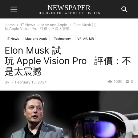
NEWSPAPER
DISCOVER THE ART OF PUBLISHING
Home
IT News
Mac and Apple
Elon Musk 試
玩 Apple Vision Pro 評價：不是太震撼
IT News
Mac and Apple
Technology
VR, AR, MR
Elon Musk 試
玩 Apple Vision Pro 評價：不
是太震撼
1080
0
By
-
February 13, 2024