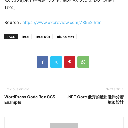
RX 550 顯示卡得份為 17619，顯示 RX 550 比 DG1 還快了
1.9%。
Source :
https://www.expreview.com/78552.html
TAGS
intel
Intel DG1
Iris Xe Max
Previous article
Next article
WordPress Code Box CSS
.NET Core 優秀的應用邏輯分層
Example
框架設計