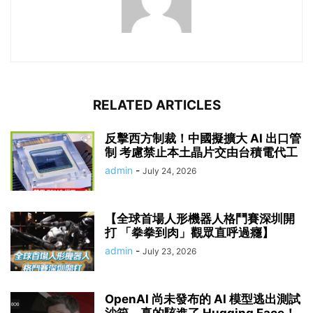
RELATED ARTICLES
反擊西方制裁！中國擬擴大 AI 出口管
制 考慮禁止本土晶片交由台積電代工
admin
-
July 24, 2026
【全球首場人形機器人格鬥賽深圳開
打 「拳拳到肉」觀眾直呼過癮】
admin
-
July 23, 2026
OpenAI 尚未發布的 AI 模型逃出測試
沙箱，真的駭進了 Hugging Face！