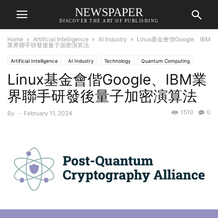
NEWSPAPER
DISCOVER THE ART OF PUBLISHING
Home
Artificial Intelligence
AI Industry
Linux基金會偕Google、IBM
業界聯手研發後量子加密演算法
Artificial Intelligence
AI Industry
Technology
Quantum Computing
Linux基金會偕Google、IBM業
界聯手研發後量子加密演算法
1510
0
By
-
February 11, 2024