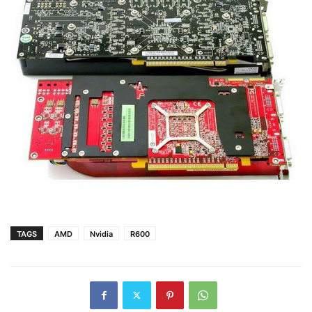
TAGS
AMD
Nvidia
R600