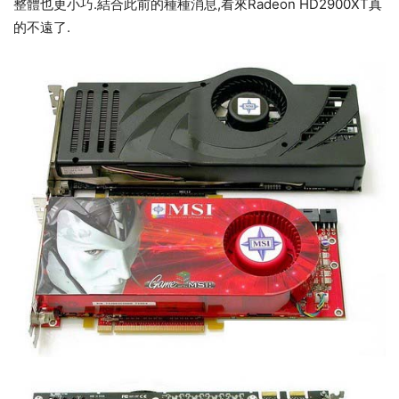
整體也更小巧.結合此前的種種消息,看來Radeon HD2900XT真
的不遠了.