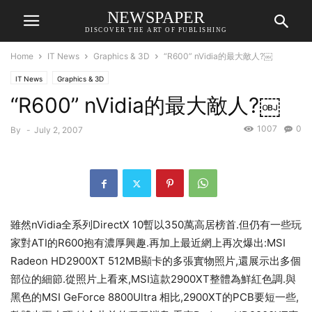
NEWSPAPER
DISCOVER THE ART OF PUBLISHING
Home
IT News
Graphics & 3D
“R600” nVidia的最大敵人?￼
IT News
Graphics & 3D
“R600” nVidia的最大敵人?￼
1007
0
By
-
July 2, 2007
雖然nVidia全系列DirectX 10暫以350萬高居榜首.但仍有一些玩
家對ATI的R600抱有濃厚興趣.再加上最近網上再次爆出:MSI
Radeon HD2900XT 512MB顯卡的多張實物照片,還展示出多個
部位的細節.從照片上看來,MSI這款2900XT整體為鮮紅色調.與
黑色的MSI GeForce 8800Ultra 相比,2900XT的PCB要短一些,