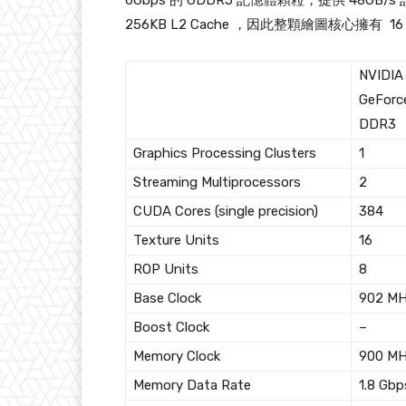
6Gbps 的 GDDR5 記憶體顆粒，提供 48GB
256KB L2 Cache ，因此整顆繪圖核心擁有 16 個
NVIDIA
GeForc
DDR3
Graphics Processing Clusters
1
Streaming Multiprocessors
2
CUDA Cores (single precision)
384
Texture Units
16
ROP Units
8
Base Clock
902 M
Boost Clock
–
Memory Clock
900 M
Memory Data Rate
1.8 Gbp