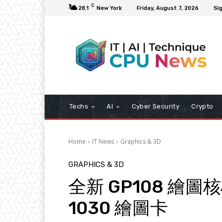
C
28.1
New York
Friday, August 7, 2026
Sig
Techs
AI
Cyber Security
Crypto
Home
IT News
Graphics & 3D
GRAPHICS & 3D
全新 GP108 繪圖核心 
1030 繪圖卡