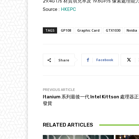
29.4GT/s 材質填充率及 19.6GP/s 像素
Source :
HKEPC
TAGS
GP108
Graphic Card
GTX1030
Nvidia
Facebook
Share
PREVIOUS ARTICLE
Itanium 系列最後一代 Intel Kittson 處理器
發貨
RELATED ARTICLES