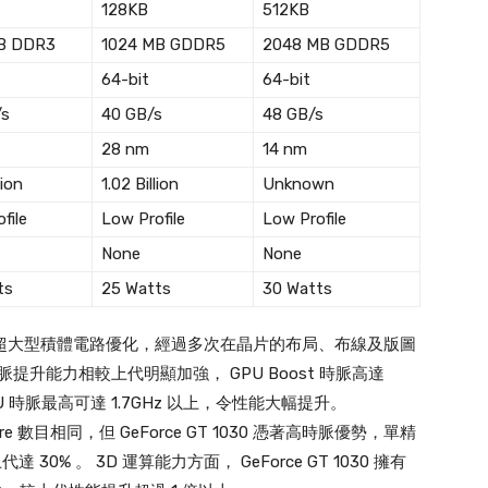
128KB
512KB
B DDR3
1024 MB GDDR5
2048 MB GDDR5
64-bit
64-bit
/s
40 GB/s
48 GB/s
28 nm
14 nm
lion
1.02 Billion
Unknown
file
Low Profile
Low Profile
None
None
ts
25 Watts
30 Watts
VLSI 超大型積體電路優化，經過多次在晶片的布局、布線及版圖
脈提升能力相較上代明顯加強， GPU Boost 時脈高達
 GPU 時脈最高可達 1.7GHz 以上，令性能大幅提升。
Core 數目相同，但 GeForce GT 1030 憑著高時脈優勢，單精
30% 。 3D 運算能力方面， GeForce GT 1030 擁有