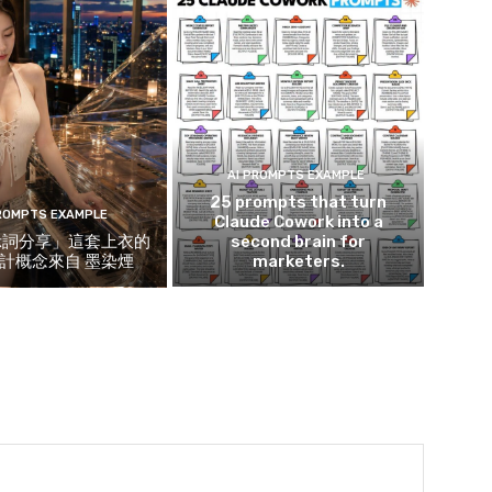
AI PROMPTS EXAMPLE
25 prompts that turn
PROMPTS EXAMPLE
Claude Cowork into a
示詞分享」這套上衣的
second brain for
計概念來自 墨染煙
marketers.