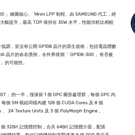
-300 」繪圖核心、 14nm LPP 制程、由 SAMSUNG 代工，經
大幅提升，最高 TDP 保持在 30W 水平，性能功耗比相較
圖卡發佈非常低調，並沒有公開 GP108 晶片的原生規格，包括電晶體數
IDIA 晶片的命名慣例，令外界猜測「 GP108-300 」有否被
0 」的可能性。
107 」的一半，僅保留 1 個 GPC 圖形處理群，每個 GPC 內
個 SM 模組同樣內建 128 個 CUDA Cores 及 8 個
、 24 Texture Units 及 3 個 PolyMorph Engine 。
 個 32Bit 記憶體控制，合共 64Bit 記憶體介面，配搭