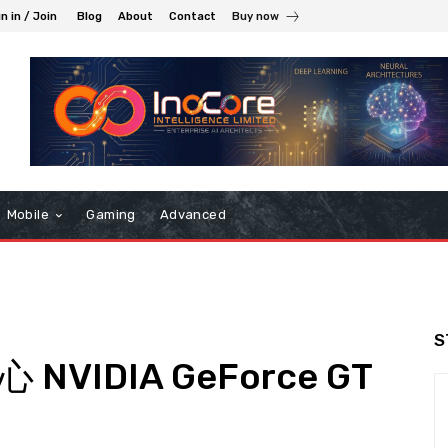
n in / Join
Blog
About
Contact
Buy now
Mobile
Gaming
Advanced
S
NVIDIA GeForce GT