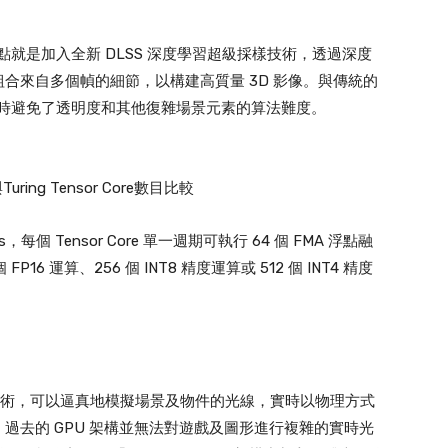
個重點就是加入全新 DLSS 深度學習超級採樣技術，透過深度
合來自多個幀的細節，以構建高質量 3D 影像。與傳統的
，同時避免了透明度和其他復雜場景元素的算法難度。
uring Tensor Core數目比較
res，每個 Tensor Core 單一週期可執行 64 個 FMA 浮點融
P16 運算、256 個 INT8 精度運算或 512 個 INT4 精度
型渲染技術，可以逼真地模擬場景及物件的光線，實時以物理方式
過去的 GPU 架構並無法對遊戲及圖形進行複雜的實時光