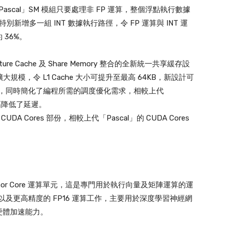
scal」SM 模組只要處理非 FP 運算，整個浮點執行數據
別新增多一組 INT 數據執行路徑，令 FP 運算與 INT 運
36%。
ture Cache 及 Share Memory 整合的全新統一共享緩存設
擴大規模，令 L1 Cache 大小可提升至最高 64KB，新設計可
能進一步提高，同時簡化了編程所需的調度優化需求，相較上代
並大幅降低了延遲。
DA Cores 部份，相較上代「Pascal」的 CUDA Cores
ensor Core 運算單元，這是專門用於執行向量及矩陣運算的運
算，以及更高精度的 FP16 運算工作，主要用於深度學習神經網
硬體加速能力。