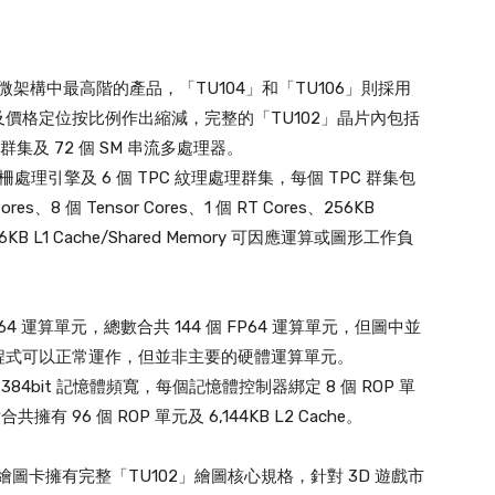
GPU 微架構中最高階的產品，「TU104」和「TU106」則採用
及價格定位按比例作出縮減，完整的「TU102」晶片內包括
理群集及 72 個 SM 串流多處理器。
e 光柵處理引擎及 6 個 TPC 紋理處理群集，每個 TPC 群集包
es、8 個 Tensor Cores、1 個 RT Cores、256KB
並擁有 96KB L1 Cache/Shared Memory 可因應運算或圖形工作負
64 運算單元，總數合共 144 個 FP64 運算單元，但圖中並
的程式可以正常運作，但並非主要的硬體運算單元。
總共 384bit 記憶體頻寬，每個記憶體控制器綁定 8 個 ROP 單
共擁有 96 個 ROP 單元及 6,144KB L2 Cache。
0」繪圖卡擁有完整「TU102」繪圖核心規格，針對 3D 遊戲市