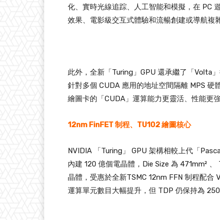
化、實時光線追踪、人工智能和模擬，在 PC
效果、電影級交互式體驗和流暢創建或導航複雜 
此外，全新「Turing」GPU 還承繼了「Vo
針對多個 CUDA 應用的地址空間隔離 MPS 硬
繪圖卡的「CUDA」運算能力更靈活、性能更
12nm FinFET 制程、TU102 繪圖核心
NVIDIA 「Turing」 GPU 架構相較上代「P
內建 120 億個電晶體，Die Size 為 471mm²
晶體，受惠於全新TSMC 12nm FFN 制程配合 V
運算單元數目大幅提升，但 TDP 仍保持為 25