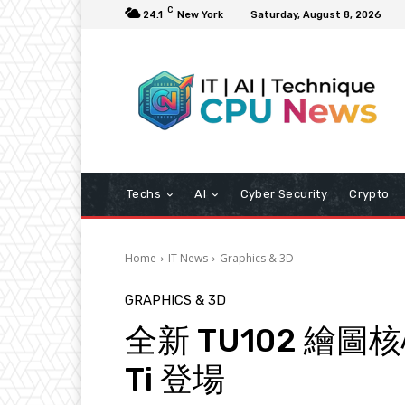
C
24.1
New York
Saturday, August 8, 2026
Techs
AI
Cyber Security
Crypto
Home
IT News
Graphics & 3D
GRAPHICS & 3D
全新 TU102 繪圖核心
Ti 登場