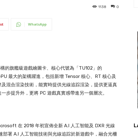
1138
0
st
WhatsApp
U 微架構的旗艦級遊戲繪圖卡、核心代號為「TU102」的
來 GPU 最大的架構躍進，包括新增 Tensor 核心、RT 核心及
擎及混合渲染技術，能實時提供光線追踪渲染，提供更逼真
一步提升外，更將 PC 遊戲真實感帶進另一個層次。
L
crosoft 在 2018 年初宣佈全新 A.I 人工智能及 DXR 光線
以快速部署 A.I 人工智能技術與光線追踪於新遊戲中，融合光柵