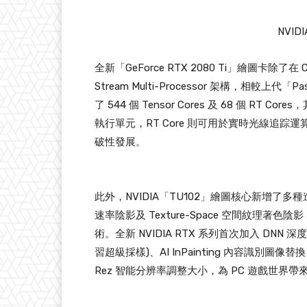
NVID
全新「GeForce RTX 2080 Ti」繪圖卡除了在
Stream Multi-Processor 架構，相較上代
了 544 個 Tensor Cores 及 68 個 RT 
執行單元，RT Core 則可用於實時光線追踪運
破性發展。
此外，NVIDIA「TU102」繪圖核心新增了多種進
速率陰影及 Texture-Space 空間紋理著
術。全新 NVIDIA RTX 系列首次加入 DNN 
習超級採樣)、AI InPainting 內容識別圖像替換
Rez 智能分辨率調整大小，為 PC 遊戲世界