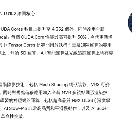
IA TU102 繪圖核心
 CUDA Cores 數目上提升至 4,352 個外，同時改用全新
「Pascal」每個 CUDA Core 性能最高可提升 50%，今代更新增
Cores，其中 Tensor Cores 是專門用於執行向量及矩陣運算的專用
算上，無論 3D 運算、A.I 智能運算及光線追踪運算上均有突
階陰影技術，包括 Mesh Shading 網狀陰影、VRS 可變
色陰影，同時對視點偏移應用加入全新 MVR 多視點圖形渲染技
深度學習的神經網絡運算，包括超高品質 NGX DLSS ( 深度學
、AI Slow-Mo 非常高品質和平滑慢動作，以及 AI Super
帶來革命性突破。