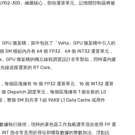
的是「TU102-300」繪圖核心，部份運算單元、記憶體控制器將被
ng」GPU 微架構，當中包括了「Volta」GPU 微架構中引入的
 SM 模組內共有 64 個 FP32、64 個 INT32 運算單元，
Volta」GPU 微架構的獨立線程調度設計非常類似，同時還內建
門作光線追蹤運算的 RT Core。
每個區塊擁有 16 個 FP32 運算單元、16 個 INT32 運算
 1 個 Dispatch 調度單元，每個區塊擁有 1 個全新的 L0
e 暫存器，整個 SM 則共享 1 組 96KB L1 Data Cache 或用作
心的數據執行路徑，現時的著色器工作負載通常混合使用 FP 運
算指令，INT 指令常見用於尋址和獲取數據的整數加法、浮點比