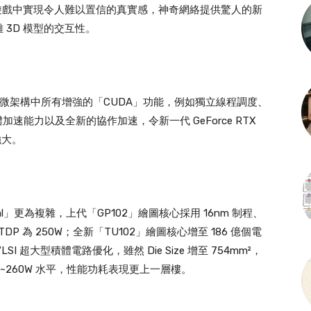
 遊戲中實現令人難以置信的真實感，神奇網絡提供驚人的新
3D 模型的交互性。
lta」微架構中所有增強的「CUDA」功能，例如獨立線程調度、
體加速能力以及全新的協作加速，令新一代 GeForce RTX
強大。
ascal」更為複雜，上代「GP102」繪圖核心採用 16nm 制程、
 、 TDP 為 250W；全新「TU102」繪圖核心增至 186 億個電
LSI 超大型積體電路優化，雖然 Die Size 增至 754mm²，
0~260W 水平，性能功耗表現更上一層樓。