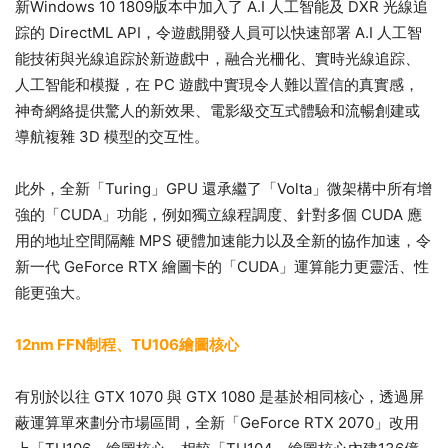
新Windows 10 1809版本中加入了 A.I 人工智能及 DXR 光線追
踪的 DirectML API，令遊戲開發人員可以快速部署 A.I 人工智
能技術與光線追踪於新遊戲中，融合光柵化、實時光線追踪、
人工智能和模擬，在 PC 遊戲中實現令人難以置信的真實感，
神奇網絡提供驚人的新效果、電影級交互式體驗和流暢創建或
導航複雜 3D 模型的交互性。
此外，全新「Turing」GPU 還承繼了「Volta」微架構中所有增
強的「CUDA」功能，例如獨立線程調度、針對多個 CUDA 應
用的地址空間隔離 MPS 硬體加速能力以及全新的協作加速，令
新一代 GeForce RTX 繪圖卡的「CUDA」運算能力更靈活、性
能更強大。
12nm FFN制程、TU106繪圖核心
有別於以往 GTX 1070 與 GTX 1080 是基於相同核心，透過屏
蔽運算單來劃分市場區間，全新「GeForce RTX 2070」改用