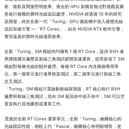
射、陰影及間接照明效果。過去的 GPU 架構並無法對遊戲及圖
形進行複雜的實時光線追踪處理，NVIDIA 經過過 10 年的研究
及開發，終於在新一代「Turing」GPU 微架構中加入硬體光線
追踪加速引擎 —「RT Cores」，結合 NVIDIA RTX 軟件引擎，
實現逼真的實時光線場景效果。
全新「Turing」SM 模組內均擁有 1 個 RT Core，提供 BVH 邊
界體積層次遍歷及射線三角測試硬體加速運算，從而節省了 SM
模組對每條光線的額外處理。每個 RT Core 內含兩個專用單
元，第一個單元進行邊界框架測試，第二個單元進行射線三角
交叉測試。
「Turing」SM 模組只需啟動射線探測器，RT 核心執行 BVH
遍歷和射線三角測試，並向 SM 返回命中或不命中，SM 可以空
置並執行其他圖形或運算工作。
受惠於全新 RT Cores 運算單元，全新「Turing」繪圖核心的
光線跟踪性能，相較上代「Pascal」繪圖核心有明顯增長，使