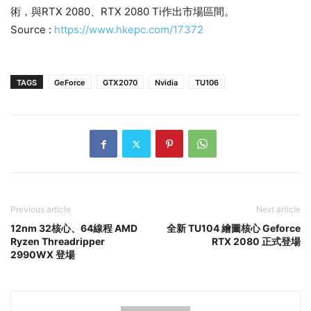
術，與RTX 2080、RTX 2080 Ti作出市場區間。
Source :
https://www.hkepc.com/17372
TAGS
GeForce
GTX2070
Nvidia
TU106
Previous article
Next article
12nm 32核心、64線程 AMD
全新 TU104 繪圖核心 Geforce
Ryzen Threadripper
RTX 2080 正式登場
2990WX 登場