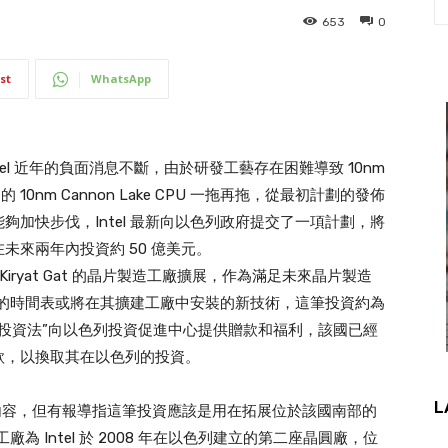
653
0
st
WhatsApp
el 近年的負面消息不斷，由於研發工藝存在困難導致 10nm
10nm Cannon Lake CPU 一拖再拖，從最初計劃的發佈
加快步伐，Intel 最新向以色列政府提交了一項計劃，將
來兩年內投資約 50 億美元。
Kiryat Gat 的晶片製造工廠擴展，作為滿足未來晶片製造
計劃的時間表或將在其擴建工廠中安裝的新技術，這筆投資約為
鼓勵資本投資法”向以色列投資促進中心提供贈款和福利，該國已經
贈款，以換取其在以色列的投資。
L
具體內容，但有報導指這筆投資應該是用在拓展位於該國南部的
b 28 工廠為 Intel 於 2008 年在以色列建立的第二座晶圓廠，位