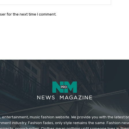
ser for the next time I comment.
 entertainment, music fashion website. We provide you with the latest 
inment industry. Fashion fades, only style remains the same. Fashion nev
projects, opportunities. Clothes mean nothing until someone lives in them