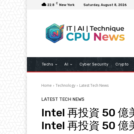
C
22.8
New York
Saturday, August 8, 2026
Techs
AI
Cyber Security
Crypto
Home
Technology
Latest Tech News
LATEST TECH NEWS
Intel 再投資 5
Intel 再投資 5