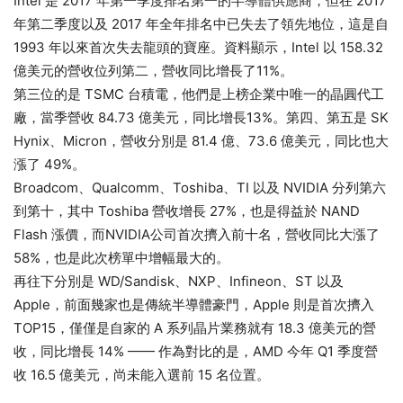
Intel 是 2017 年第一季度排名第一的半導體供應商，但在 2017
年第二季度以及 2017 年全年排名中已失去了領先地位，這是自
1993 年以來首次失去龍頭的寶座。資料顯示，Intel 以 158.32
億美元的營收位列第二，營收同比增長了11%。
第三位的是 TSMC 台積電，他們是上榜企業中唯一的晶圓代工
廠，當季營收 84.73 億美元，同比增長13%。第四、第五是 SK
Hynix、Micron，營收分別是 81.4 億、73.6 億美元，同比也大
漲了 49%。
Broadcom、Qualcomm、Toshiba、TI 以及 NVIDIA 分列第六
到第十，其中 Toshiba 營收增長 27%，也是得益於 NAND
Flash 漲價，而NVIDIA公司首次擠入前十名，營收同比大漲了
58%，也是此次榜單中增幅最大的。
再往下分別是 WD/Sandisk、NXP、Infineon、ST 以及
Apple，前面幾家也是傳統半導體豪門，Apple 則是首次擠入
TOP15，僅僅是自家的 A 系列晶片業務就有 18.3 億美元的營
收，同比增長 14% —— 作為對比的是，AMD 今年 Q1 季度營
收 16.5 億美元，尚未能入選前 15 名位置。