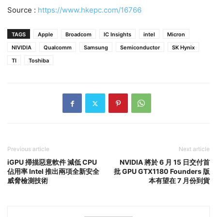
Source :
https://www.hkepc.com/16766
TAGS
Apple
Broadcom
IC Insights
intel
Micron
NIVIDIA
Qualcomm
Samsung
Semiconductor
SK Hynix
TI
Toshiba
Previous article
Next article
iGPU 掃描惡意軟件 減低 CPU
NVIDIA 將於 6 月 15 日交付首
佔用率 Intel 推出兩項全新安全
批 GPU GTX1180 Founders 版
威脅檢測技術
本有望在 7 月份到貨