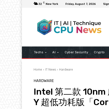
C
32
New York
Friday, August 7, 2026
Sign
Techs
AI
Cyber Security
Crypto
Home
IT News
Hardware
HARDWARE
Intel 第二款 10n
Y 超低功耗版「Core