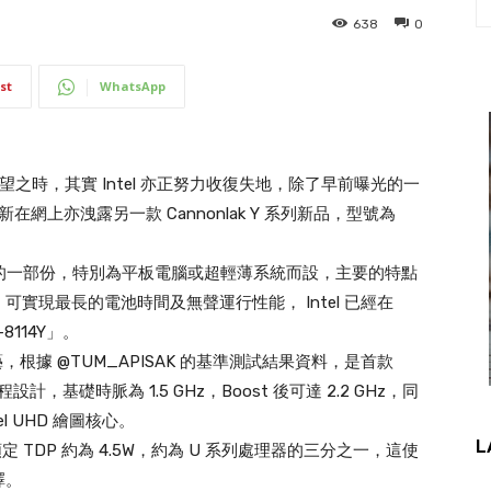
638
0
st
WhatsApp
感到失望之時，其實 Intel 亦正努力收復失地，除了早前曝光的一
之外，最新在網上亦洩露另一款 Cannonlak Y 系列新品，型號為
超低功耗設計的一部份，特別為平板電腦或超輕薄系統而設，主要的特點
實現最長的電池時間及無聲運行性能， Intel 已經在
8114Y」。
 工藝，根據 @TUM_APISAK 的基準測試結果資料，是首款
設計，基礎時脈為 1.5 GHz，Boost 後可達 2.2 GHz，同
l UHD 繪圖核心。
L
其額定 TDP 約為 4.5W，約為 U 系列處理器的三分之一，這使
擇。