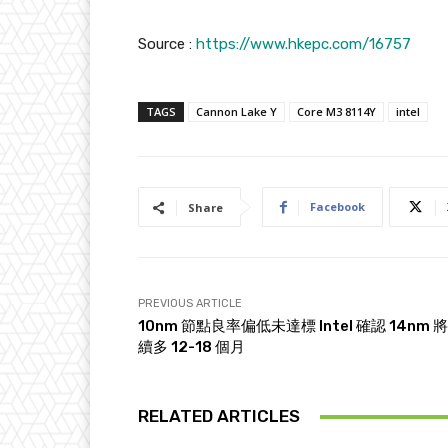
Source :
https://www.hkepc.com/16757
TAGS
Cannon Lake Y
Core M3 8114Y
intel
Facebook
Share
PREVIOUS ARTICLE
10nm 節點良率偏低未達標 Intel 確認 14nm 
續多 12-18 個月
RELATED ARTICLES