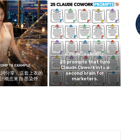
AI PROMPTS EXAMPLE
25 prompts that turn
PROMPTS EXAMPLE
Claude Cowork into a
示詞分享」這套上衣的
second brain for
計概念來自 墨染煙
marketers.