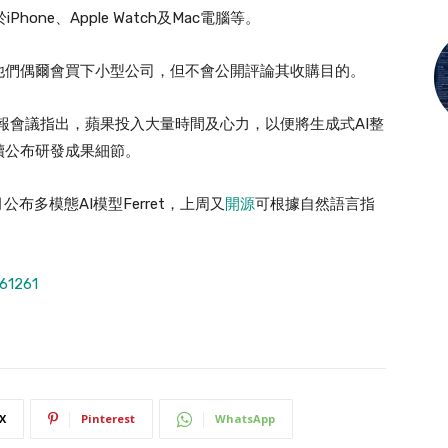
合於iPhone、Apple Watch及Mac電腦等。
他們偶爾會買下小型公司，但不會公開評論其收購目的。
月財報會議指出，蘋果投入大量時間及心力，以便將生成式AI整
續公布研發成果細節。
布多模態AI模型Ferret，上周又
開源
可根據自然語言指
61261
X
Pinterest
WhatsApp