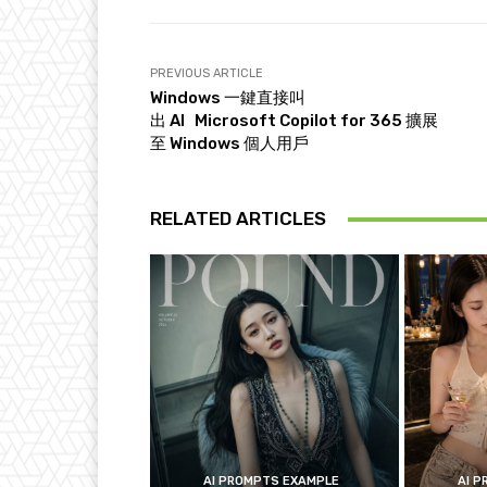
PREVIOUS ARTICLE
Windows 一鍵直接叫
出 AI Microsoft Copilot for 365 擴展
至 Windows 個人用戶
RELATED ARTICLES
AI PROMPTS EXAMPLE
AI 