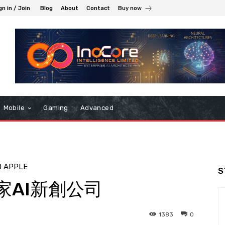
gn in / Join
Blog
About
Contact
Buy now
Mobile
Gaming
Advanced
D APPLE
S
家AI新創公司
1383
0