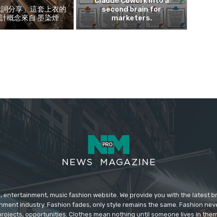
Claude Cowork into a
示詞分享」這套上衣的
second brain for
計概念來自 墨染煙
marketers.
 entertainment, music fashion website. We provide you with the latest 
inment industry. Fashion fades, only style remains the same. Fashion nev
projects, opportunities. Clothes mean nothing until someone lives in them