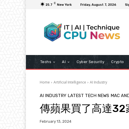
C
25.7
New York
Friday, August 7, 2026
Si
Techs
AI
Cyber Security
Crypto
Home
Artificial Intelligence
AI Industry
AI INDUSTRY
LATEST TECH NEWS
MAC AN
傳蘋果買了高達32
February 13, 2024