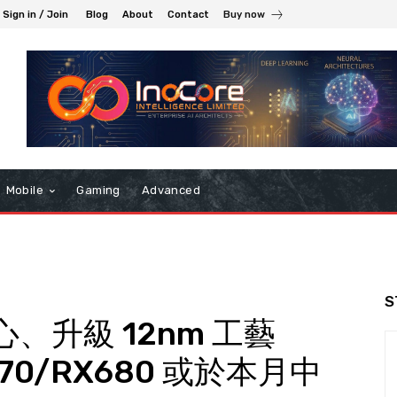
Sign in / Join
Blog
About
Contact
Buy now
Mobile
Gaming
Advanced
S
 核心、升級 12nm 工藝
 670/RX680 或於本月中