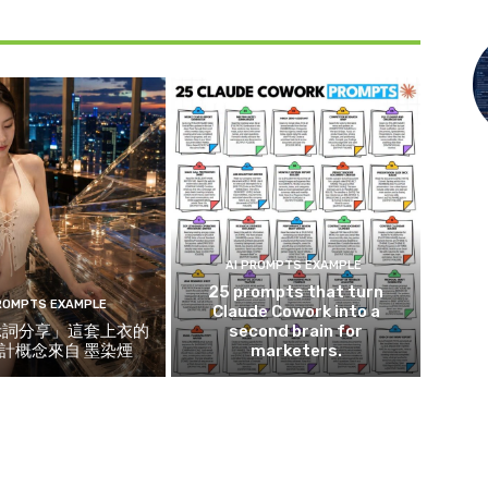
AI PROMPTS EXAMPLE
25 prompts that turn
PROMPTS EXAMPLE
Claude Cowork into a
示詞分享」這套上衣的
second brain for
計概念來自 墨染煙
marketers.