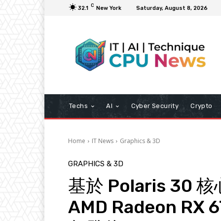
C
32.1
New York
Saturday, August 8, 2026
Techs
AI
Cyber Security
Crypto
Home
IT News
Graphics & 3D
GRAPHICS & 3D
基於 Polaris 30
AMD Radeon RX