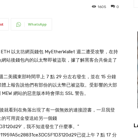
1605
0
st
WhatsApp
H 以太坊網頁錢包 MyEtherWallet 週二遭受攻擊，在持
魚網站後錢包內的以太幣即被盜取，據了解黑客合共偷走了
攻擊在週二美國東部時間早上 7 點 29 分左右發生，並在 15 分鐘
媒體上報告說他們有部份的以太幣已被盜取。受影響的大部
MEW 網站的惡意版本時會彈出 SSL 警告。
llet 後就看到在角落出現了有一個無效的連接證書，一旦我登
上的可用資金發送給另一個錢
L
DC5F1D3120d29’，我不知道發生了什麼事。”
1959A5c28831ce3DC5F1D3120d29已從上午 7 點 17 分