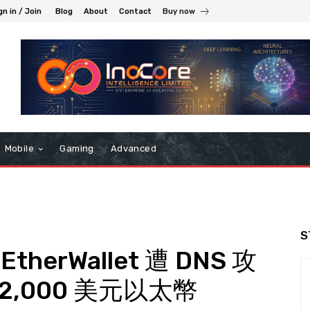
gn in / Join
Blog
About
Contact
Buy now
Mobile
Gaming
Advanced
S
erWallet 遭 DNS 攻
2,000 美元以太幣