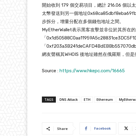
開始收到 179 個交易項目，總計 216.06 個以太幣
太幣發送到另一個地址0x68ca85dbf8eba69f
步拆分，增量分配在多個錢包地址之間。
MyEtherWallet表示黑客攻擊並非位於其所在
「0x1d50588C0aa11959A5c28831ce3DC5F
「0xf203a3B241deCAFD4BdEBBb5570
網友聲稱其WHOIS 後地址雖然在俄羅斯，但
Source :
https://www.hkepc.com/16665
TAGS
DNS Attack
ETH
Ethereum
MyEtherwa
Facebook
Share