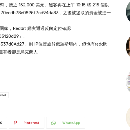
，接近 152,000 美元。黑客再在上午 10:15 將 215 個以
b70ecdb78e0895f7cd94da83，之後被盜取的資金被進一
的國家，Reddit 網友通過反向定位確認
1D3120d29」、
70db337d0Ad27」到 IP位置處於俄羅斯境內，但也有reddit
是擁有者卻是烏克蘭人
llet
X
Pinterest
WhatsApp