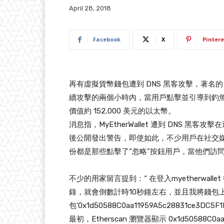
April 28, 2018
Facebook
X
Pintere
再有虛擬貨幣錢包遭到 DNS 黑客攻擊，著名的 ET
續攻擊的兩個小時內，當用戶點擊並引導到釣
價值約 152,000 美元的以太幣。
消息指，MyEtherWallet 遭到 DNS 黑客
後公開發出警告，即使如此，不少用戶在社交
份都是那些點擊了“忽略”按鈕用戶，當他們訪問 
不少的用家留言提到：“ 在登入myetherwa
錄，就會倒數計時10秒鐘左右，並且我將錢包
包’0x1d50588C0aa11959A5c28831ce3
最初，Etherscan 瀏覽器顯示 0x1d50588C0aa1