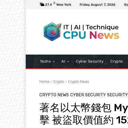
C
27.4
New York
Friday, August 7, 2026
Si
Techs
AI
Cyber Security
Crypto
Home
Crypto
Crypto News
CRYPTO NEWS
CYBER SECURITY
SECURITY
著名以太幣錢包 MyEth
擊 被盜取價值約 15