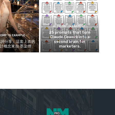
AI PROMPTS EXAMPLE
25 prompts that turn
PROMPTS EXAMPLE
Claude Cowork into a
示詞分享」這套上衣的
second brain for
計概念來自 墨染煙
marketers.