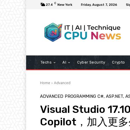
C
27.4
New York
Friday, August 7, 2026
Si
Techs
AI
Cyber Security
Crypto
Home
Advanced
ADVANCED
PROGRAMMING
C#, ASP.NET, A
Visual Studio 1
Copilot，加入更