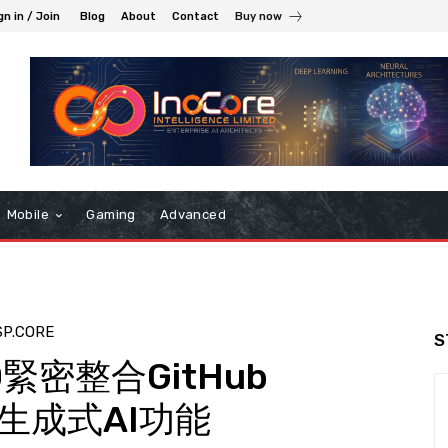
gn in / Join
Blog
About
Contact
Buy now
Mobile
Gaming
Advanced
SP.CORE
S
7.10緊密整合GitHub
多生成式AI功能