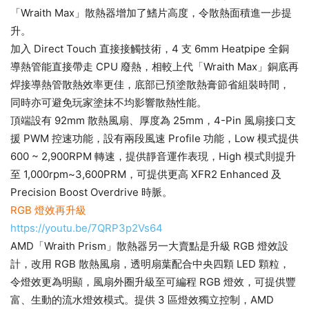
「Wraith Max」散熱器增加了鰭片高度，令散熱面積進一步提
升。
加入 Direct Touch 直接接觸技術，4 支 6mm Heatpipe 全銅
導熱管能直接帶走 CPU 廢熱，相較上代「Wraith Max」銅底再
焊接導熱管散熱效率更佳，底部已預塗散熱膏節省組裝時間，
同時亦可避免玩家塗抹不均影響散熱性能。
頂端設有 92mm 散熱風扇、厚度為 25mm，4-Pin 風扇接口支
援 PWM 控速功能，設有兩段風速 Profile 功能，Low 模式提供
600 ~ 2,900RPM 轉速，提供靜音運作表現，High 模式則提升
至 1,000rpm~3,600PRM，可提供更高 XFR2 Enhanced 及
Precision Boost Overdrive 時脈。
RGB 燈效再升級
https://youtu.be/7QRP3p2Vs64
AMD「Wraith Prism」散熱器另一大賣點是升級 RGB 燈效設
計，改用 RGB 散熱風扇，透明扇葉配合中央四顆 LED 顆粒，
令燈效更為明顯，風扇外圈升級至可編程 RGB 燈效，可提供豐
富、生動的流水燈效模式。提供 3 區燈效獨立控制，AMD