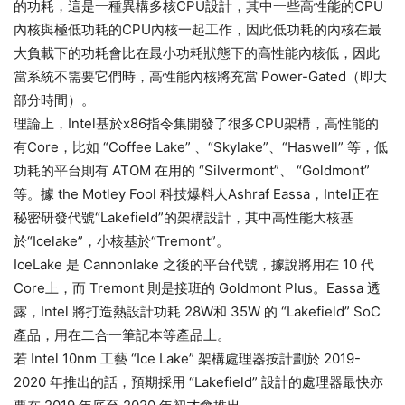
的功耗，這是一種異構多核CPU設計，其中一些高性能的CPU
內核與極低功耗的CPU內核一起工作，因此低功耗的內核在最
大負載下的功耗會比在最小功耗狀態下的高性能內核低，因此
當系統不需要它們時，高性能內核將充當 Power-Gated（即大
部分時間）。
理論上，Intel基於x86指令集開發了很多CPU架構，高性能的
有Core，比如 “Coffee Lake” 、“Skylake”、“Haswell” 等，低
功耗的平台則有 ATOM 在用的 “Silvermont”、 “Goldmont”
等。據 the Motley Fool 科技爆料人Ashraf Eassa，Intel正在
秘密研發代號“Lakefield”的架構設計，其中高性能大核基
於“Icelake”，小核基於“Tremont”。
IceLake 是 Cannonlake 之後的平台代號，據說將用在 10 代
Core上，而 Tremont 則是接班的 Goldmont Plus。Eassa 透
露，Intel 將打造熱設計功耗 28W和 35W 的 “Lakefield” SoC
產品，用在二合一筆記本等產品上。
若 Intel 10nm 工藝 “Ice Lake” 架構處理器按計劃於 2019-
2020 年推出的話，預期採用 “Lakefield” 設計的處理器最快亦