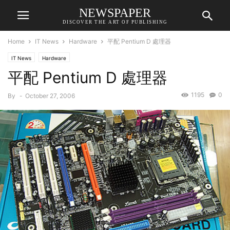
NEWSPAPER
DISCOVER THE ART OF PUBLISHING
Home
IT News
Hardware
平配 Pentium D 處理器
IT News
Hardware
平配 Pentium D 處理器
1195
0
By
-
October 27, 2006