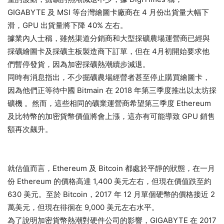
GIGABYTE 及 MSI 等台灣繪圖卡廠商在 4 月份出貨量大幅下
滑，GPU 出貨量將下降 40% 左右。
據業內人士稱，雖然渠道分銷商和大型採礦農場運營商已經與
採礦繪圖卡及採礦主板製造商下訂單，但在 4月初開始要求他
們暫停發貨，因為加密採礦熱潮續步減退。
同時有消息指出，不少掘礦農場經營者甚至停止購買繪圖卡，
因為他們正等待中國 Bitmain 在 2018 年第三季度推出以太坊採
礦機 。然而，這些相同的礦業運營商希望第三季度 Ethereum
及比特幣的加密貨幣價值將會上漲，這亦有可能導致 GPU 銷售
額再次飆升。
就估值而言，Ethereum 及 Bitcoin 都處於平靜的狀態，在一月
份 Ethereum 的價格高達 1,400 美元左右，但現在價值跌至約
630 美元。至於 Bitcoin，2017 年 12 月單個硬幣的價格接近 2
萬美元，但現在徘徊在 9,000 美元左右水平。
為了說明加密貨幣熱潮對硬件公司的影響，GIGABYTE 在 2017