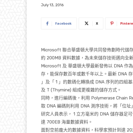
July 13, 2016
Facebook
X
Pintere
Microsoft
聯合華盛頓大學共同發佈劃時代儲
約
200MB
資料數據，為未來儲存技術邁向全
Microsoft
及
華盛頓大學最新發佈以
DNA
作為
存，能保存數百年或數千年以上。最新
DNA
存
」及「
1
」的數碼化轉換成
DNA
序列的四組基
及
T (Thymine)
組成更複雜的儲存方式。
同時，進行編碼後，利用
Polymerase Chain R
取
DNA
編碼則利用
DNA
測序技術，將「位址
研究人員表示，
1
立方毫米的
DNA
儲存器足可
達
700EB
海量數據資料。
面對空前龐大的數據資料，科學家預計到達
20