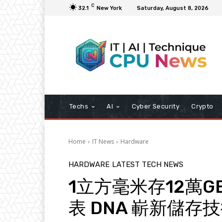
C
32.1
New York
Saturday, August 8, 2026
Techs
AI
Cyber Security
Crypto
Home
IT News
Hardware
HARDWARE
LATEST TECH NEWS
1立方毫米存12萬GB 
表 DNA 嶄新儲存