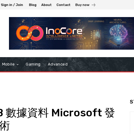
Sign in / Join
Blog
About
Contact
Buy now
Mobile
Gaming
Advanced
S
數據資料 Microsoft 發
技術