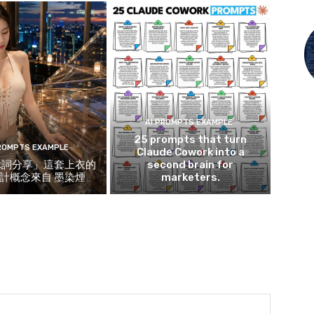
AI PROMPTS EXAMPLE
25 prompts that turn
PROMPTS EXAMPLE
Claude Cowork into a
示詞分享」這套上衣的
second brain for
計概念來自 墨染煙
marketers.