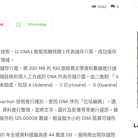
1042
0
st
WhatsApp
存技術，以
DNA (
脫氧核糖核酸
)
作為儲存介質，成功保存
新領域。
儲存介面，將
200 MB
的
100
部經典文學資料數據進行儲
儲技術利用人工合成的
DNA
作為存儲介面，由二進制
「
0
本組成，包括
A (Adenine)
、
C (Cytosine)
、
G (Guanine)
eaction
技術進行識別，查找
DNA
序列「位址編碼」。讀
」資料進行整理，並將文字、圖片及影像等等進行還原。據
保存約
125,000GB
數據，鞋盒般大小的
DNA
裝置可儲存
L
20
年全球資料總量高達
44
萬億
GB
，届時將出現存儲問