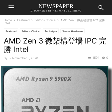
NEWSPAPER
DISCOVER THE ART OF PUBLISHING
Home
Featured
Editor's Choice
AMD Zen 3 微架構登場 IPC 完勝
Intel
Featured
Editor's Choice
Technique
Server Hardware
AMD Zen 3 微架構登場 IPC 完
勝 Intel
1594
0
By
-
November 6, 2020