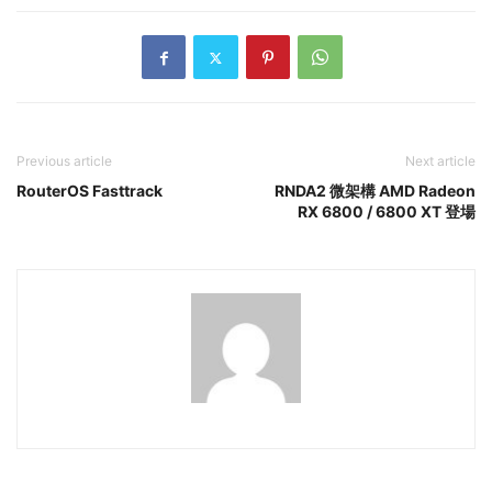
Previous article
Next article
RouterOS Fasttrack
RNDA2 微架構 AMD Radeon
RX 6800 / 6800 XT 登場