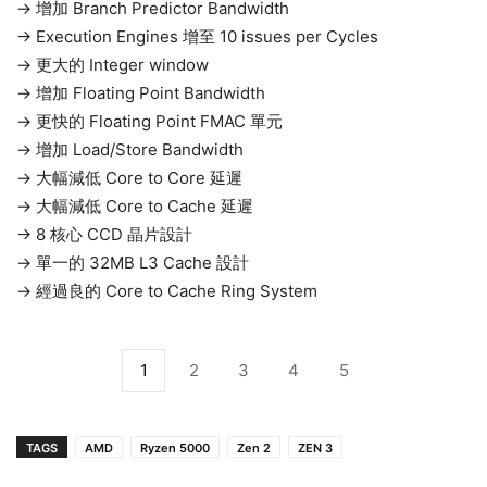
→ 增加 Branch Predictor Bandwidth
→ Execution Engines 增至 10 issues per Cycles
→ 更大的 Integer window
→ 增加 Floating Point Bandwidth
→ 更快的 Floating Point FMAC 單元
→ 增加 Load/Store Bandwidth
→ 大幅減低 Core to Core 延遲
→ 大幅減低 Core to Cache 延遲
→ 8 核心 CCD 晶片設計
→ 單一的 32MB L3 Cache 設計
→ 經過良的 Core to Cache Ring System
1
2
3
4
5
TAGS
AMD
Ryzen 5000
Zen 2
ZEN 3