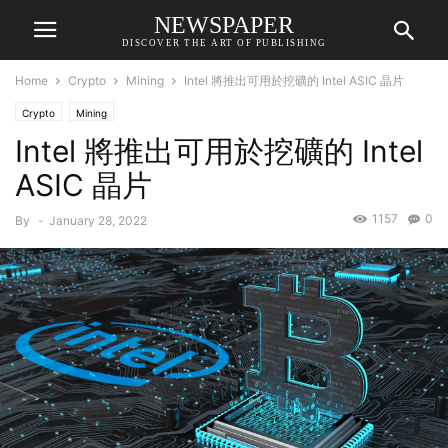
NEWSPAPER
DISCOVER THE ART OF PUBLISHING
Home
Crypto
Mining
Intel 將推出可用於挖礦的 Intel ASIC 晶片
Crypto
Mining
Intel 將推出可用於挖礦的 Intel
ASIC 晶片
1157
0
By
-
January 28, 2022