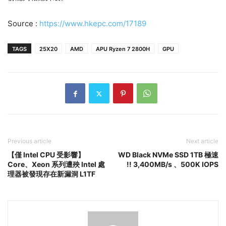
Source :
https://www.hkepc.com/17189
TAGS
25X20
AMD
APU Ryzen 7 2800H
GPU
Previous article
Next article
【僅 Intel CPU 受影響】
WD Black NVMe SSD 1TB 極速
Core、Xeon 系列遭殃 Intel 處
!! 3,400MB/s 、500K IOPS
理器被發現存在新漏洞 L1TF