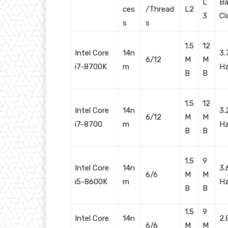
L
Ba
ces
/Thread
L2
3
Cl
s
s
1.5
12
Intel Core
14n
3.
6/12
M
M
i7-8700K
m
H
B
B
1.5
12
Intel Core
14n
3.
6/12
M
M
i7-8700
m
H
B
B
1.5
9
Intel Core
14n
3.
6/6
M
M
i5-8600K
m
H
B
B
1.5
9
Intel Core
14n
2.
6/6
M
M