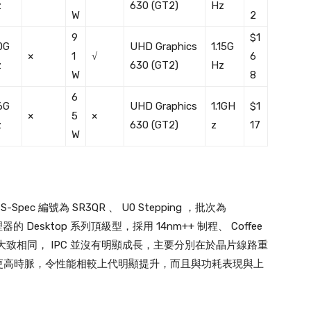
z
630 (GT2)
Hz
W
2
9
$1
0G
UHD Graphics
1.15G
×
1
√
6
z
630 (GT2)
Hz
W
8
6
6G
UHD Graphics
1.1GH
$1
×
5
×
z
630 (GT2)
z
17
W
S-Spec 編號為 SR3QR 、 U0 Stepping ，批次為
構處理器的 Desktop 系列頂級型，採用 14nm++ 制程、 Coffee
ke 大致相同， IPC 並沒有明顯成長，主要分別在於晶片線路重
更高時脈，令性能相較上代明顯提升，而且與功耗表現與上