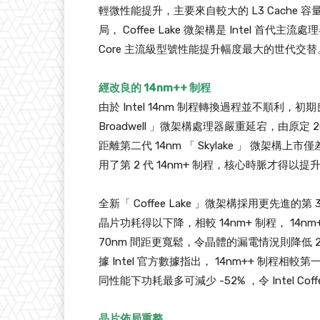
輕微性能提升，主要來自較大的 L3 Cache 容量
局， Coffee Lake 微架構是 Intel 首代
Core 主流級型號性能提升幅度最大的世代交替
經改良的 14nm++ 制程
由於 Intel 14nm 制程轉換過程並不順利，初
Broadwell 」微架構處理器嚴重延宕，由原定 
距離第二代 14nm 「 Skylake 」 微架構上市僅差
用了第 2 代 14nm+ 制程，核心時脈才得
全新「 Coffee Lake 」微架構採用更先進的
晶片功耗得以下降，相較 14nm+ 制程， 14nm
70nm 間距更寬鬆，令晶體的漏電情況則降低 20
據 Intel 官方數據指出， 14nm++ 制程相較
同性能下功耗最多可減少 -52% ，令 Intel 
晶片佈局重整