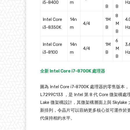
i5-8400
m
H
B
B
8
Intel Core
14n
1M
4.
4/4
M
i3-8350K
m
B
H
B
6
Intel Core
14n
1M
3.
4/4
M
i3-8100
m
B
H
B
全新 Intel Core i7-8700K 處理器
圖為 Intel Core i7-8700K 處理器的零售版本， 
L7299C133 ，是 Intel 第 8 代 Core 微架
Lake 微架構設計，其微架構層面上與 Skyla
新排列，令晶片可以容納更多核心並可運作於
代保持相約水平。