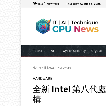
C
25.3
New York
Thursday, August 6, 2026
Techs
AI
Cyber Security
Crypto
Home
IT News
Hardware
HARDWARE
全新 Intel 第八代處
構