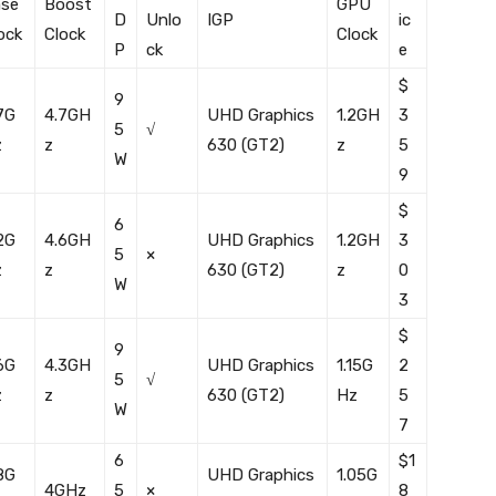
se
Boost
GPU
D
Unlo
IGP
ic
ock
Clock
Clock
P
ck
e
$
9
7G
4.7GH
UHD Graphics
1.2GH
3
5
√
z
z
630 (GT2)
z
5
W
9
$
6
2G
4.6GH
UHD Graphics
1.2GH
3
5
×
z
z
630 (GT2)
z
0
W
3
$
9
6G
4.3GH
UHD Graphics
1.15G
2
5
√
z
z
630 (GT2)
Hz
5
W
7
6
$1
8G
UHD Graphics
1.05G
4GHz
5
×
8