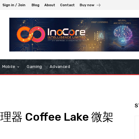
Sign in / Join
Blog
About
Contact
Buy now
Mobile
Gaming
Advanced
S
理器 Coffee Lake 微架