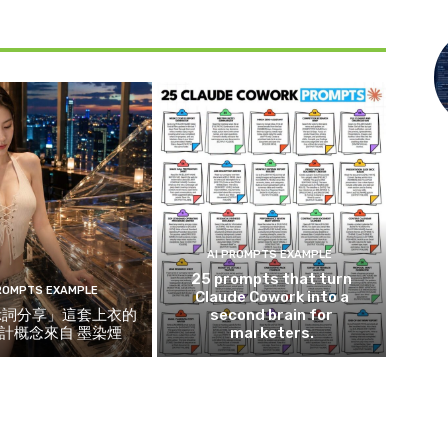
AI PROMPTS EXAMPLE
25 prompts that turn
PROMPTS EXAMPLE
Claude Cowork into a
示詞分享」這套上衣的
second brain for
計概念來自 墨染煙
marketers.