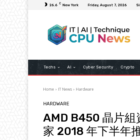
C
26.6
New York
Friday, August 7, 2026
Si
Techs
AI
Cyber Security
Crypto
Home
IT News
Hardware
HARDWARE
AMD B450 晶
家 2018 年下半年