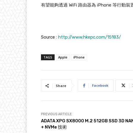
有望能夠透過 WiFi 路由器為 iPhone 等行
Source :
http://www.hkepc.com/15183/
TAGS
Apple
iPhone
Facebook
Share
PREVIOUS ARTICLE
ADATA XPG SX8000 M.2 512GB SSD 3D NA
+ NVMe 技術