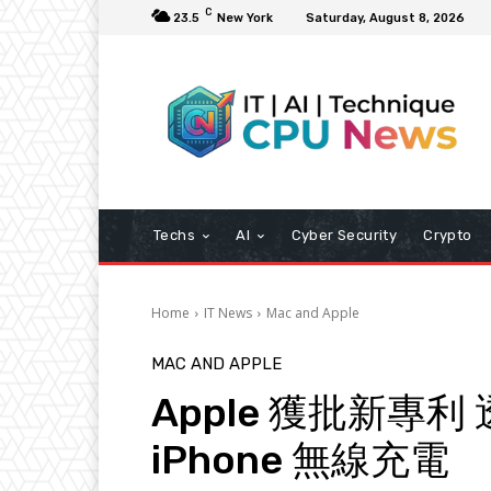
C
23.5
New York
Saturday, August 8, 2026
Techs
AI
Cyber Security
Crypto
Home
IT News
Mac and Apple
MAC AND APPLE
Apple 獲批新專利 
iPhone 無線充電