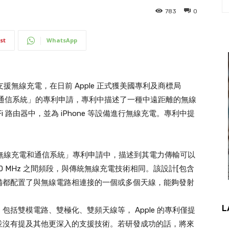
783
0
st
WhatsApp
支援無線充電，在日前 Apple 正式獲美國專利及商標局
電和通信系統」的專利申請，專利中描述了一種中遠距離的無線
 路由器中，並為 iPhone 等設備進行無線充電。專利中提
線的無線充電和通信系統」專利申請中，描述到其電力傳輸可以
700 MHz 之間頻段，與傳統無線充電技術相同。該設計[包含
備都配置了與無線電路相連接的一個或多個天線，能夠發射
L
括雙模電路、雙極化、雙頻天線等， Apple 的專利僅提
並沒有提及其他更深入的支援技術。若研發成功的話，將來