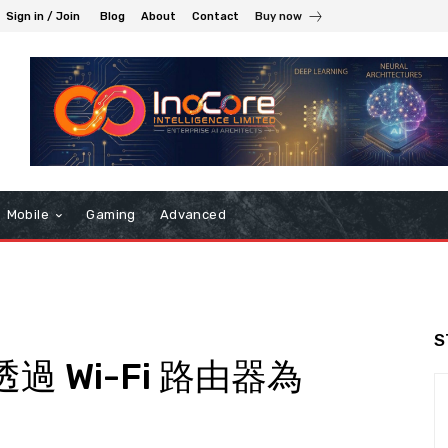
Sign in / Join
Blog
About
Contact
Buy now
Mobile
Gaming
Advanced
S
透過 Wi-Fi 路由器為