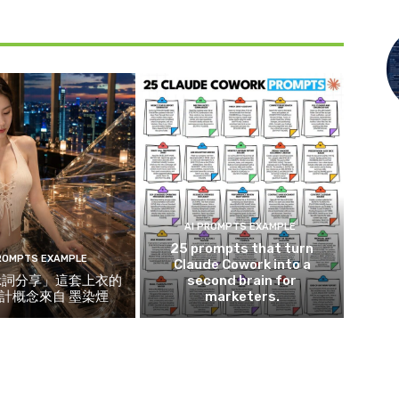
AI PROMPTS EXAMPLE
25 prompts that turn
PROMPTS EXAMPLE
Claude Cowork into a
示詞分享」這套上衣的
second brain for
計概念來自 墨染煙
marketers.