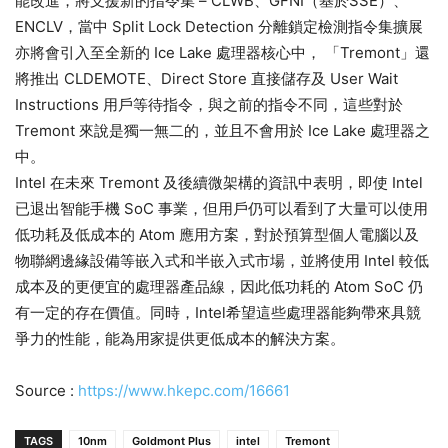
能改進，將支援新的指令集 – CLWB、GFNI（基於SSE）、
ENCLV，當中 Split Lock Detection 分離鎖定檢測指令集擴展
亦將會引入至全新的 Ice Lake 處理器核心中， 「Tremont」還
將推出 CLDEMOTE、Direct Store 直接儲存及 User Wait
Instructions 用戶等待指令，與之前的指令不同，這些對於
Tremont 來說是獨一無二的，並且不會用於 Ice Lake 處理器之
中。
Intel 在未來 Tremont 及後續微架構的資訊中表明，即使 Intel
已退出智能手機 SoC 事業，但用戶仍可以看到了大量可以使用
低功耗及低成本的 Atom 應用方案，對於預算型個人電腦以及
物聯網邊緣設備等嵌入式和半嵌入式市場，並將使用 Intel 較低
成本及的更便宜的處理器產品線，因此低功耗的 Atom SoC 仍
有一定的存在價值。同時，Intel希望這些處理器能夠帶來具競
爭力的性能，能為用家提供更低成本的解決方案。
Source :
https://www.hkepc.com/16661
TAGS
10nm
Goldmont Plus
intel
Tremont