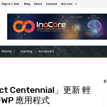
Sign in / Join
Blog
About
Contact
Buy now
Mobile
Gaming
Advanced
S
ect Centennial」更新 輕
WP 應用程式