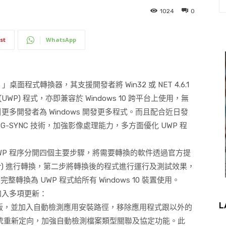
1024
0
st
WhatsApp
l
」桌面程式轉換器，其支援開發者將
Win32
或
NET 4.6.1
 (UWP)
程式，亦即兼容於
Windows 10
跨平台上使用，無
引更多開發者為
Windows
開發更多程式。而且配合近日發
 G-SYNC
技術，加強影像處理能力，多方面優化
UWP
程
WP
程序分開四個主要步驟，將需要轉換的軟件透過官方提
r)
進行轉換，第二步將轉換後的程式進行運行及測試效果，
可完整轉換為
UWP
程式給所有
Windows 10
裝置使用。
加入多項更新：
L
版，並加入自動檢測應用安裝路徑，移除應用程式跟以外的
統重新定向，加強自動檢測檔案類型關聯及協定功能。此