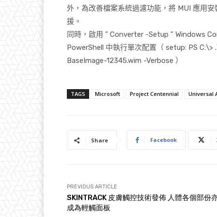
外，為改善檔案系統過濾功能，將
MUI
應用安
援。
同時，啟用
” Converter -Setup ” Windows Co
PowerShell
中執行單次配置（
setup: PS C:\>
BaseImage-12345.wim -Verbose
）
TAGS
Microsoft
Project Centennial
Universal 
Facebook
Share
PREVIOUS ARTICLE
SKINTRACK 皮膚觸控技術發佈 人體各個部份
成為輕觸面板