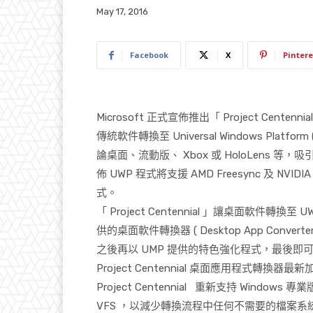
May 17, 2016
Facebook
X
Pintere
Microsoft
正式宣佈推出「
Project Centennia
傳統軟件轉換至
Universal Windows Platform
論桌面、流動版、
Xbox
或
HoloLens
等，吸
佈
UWP
程式將支援
AMD Freesync
及
NVIDIA
式。
「
Project Centennial
」讓桌面軟件轉換至
U
供的桌面軟件轉換器
( Desktop App Converte
之後再以
UMP
提供的特色強化程式，最後即
Project Centennial
桌面應用程式轉換器最新
Project Centennial
重新支持
Windows
專業
VFS
，以減少轉換流程中任何不需要的檔案系