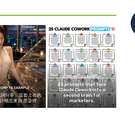
AI PROMPTS EXAMPLE
25 prompts that turn
PROMPTS EXAMPLE
Claude Cowork into a
示詞分享」這套上衣的
second brain for
計概念來自 墨染煙
marketers.