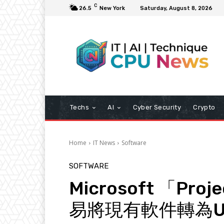
C
26.5
New York
Saturday, August 8, 2026
Techs
AI
Cyber Security
Crypto
Home
IT News
Software
SOFTWARE
Microsoft 「Proj
易將現有軟件轉為U