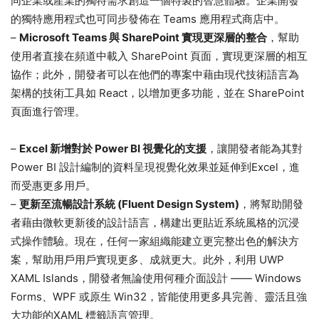
同企業或產業的獨特需求創造一個特製的智慧體驗。企業開發
的獨特應用程式也可同步發佈在 Teams 應用程式商店中。
–
Microsoft Teams 與 SharePoint 實現更深層的整合
，幫助
使用者直接在頻道中載入 SharePoint 頁面，實現更深層的相互
協作；此外，開發者可以在他們的專案中藉由現代技術語言為
架構的技術工具如 React，以增加更多功能，並在 SharePoint
頁面進行管理。
–
Excel 新增對於 Power BI 視覺化的支援
，讓開發者能為其對
Power BI 設計編制的資料呈現視覺化效果並延伸到Excel，進
而受惠更多用戶。
–
更新至流暢設計系統 (Fluent Design System)
，將幫助開發
者藉由微軟更新後的設計語言，構建出更貼近系統風格的沉浸
式操作體驗。現在，任何一家組織能建立更完整出色的解決方
案，幫助用戶用戶實現更多、成就更大。此外，利用 UWP
XAML Islands，開發者無論使用何種介面設計 —— Windows
Forms、WPF 或原生 Win32，皆能使用更多具完善、靈活且強
大功能的XAML 標籤語言管理。