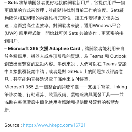
–
Sets
將幫助開發者更好地接觸開發新用戶，它提供用戶一個
更簡單的方式來管理，並能隨時找到目前工作的進度。Sets能
夠確保相互關聯的內容維持完整性，讓工作變得更方便與迅
速，進而提高生產效率。對開發者來說，通用Windows平台
(UWP) 應用程式從一開始就可與 Sets 共編協作，更緊密的接
觸用戶。
–
Microsoft 365 支援 Adaptive Card
，讓開發者能利用來自
於各種應用、機器人或各項服務的資訊，為 Teams 和 Outlook
創造出更豐富的互動內容。舉例來說，人們可以在 Teams 交談
中直接批覆報銷申請，或者是對 GitHub 上的問題加以評論意
見，甚至能夠直接透過電子郵件來支付帳單。
Microsoft 365 是一個整合的開發平臺——支援手寫筆、Inking
筆跡功能、行動運算、裝置設備、雲端服務與開發工具——並
協助在每個環節中簡化使用者體驗和提供開發流程的智慧創
新。
Source :
https://www.hkepc.com/16721