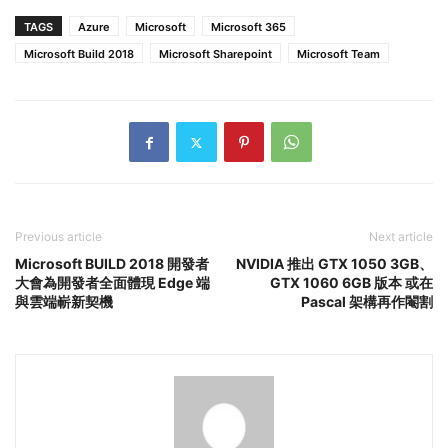
TAGS
Azure
Microsoft
Microsoft 365
Microsoft Build 2018
Microsoft Sharepoint
Microsoft Team
Previous article
Next article
Microsoft BUILD 2018 開發者
NVIDIA 推出 GTX 1050 3GB、
大會為開發者全面體現 Edge 端
GTX 1060 6GB 版本 或在
與雲端嶄新契機
Pascal 架構再作閹割