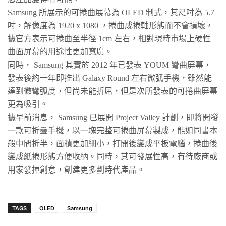
Samsung
所展示的可捲曲展幕為
OLED
制式，其尺吋為
5.7
吋，解像度為
1920 x 1080
，捲曲成捲軸形態而不會損壞，
據官方表示可捲曲至半徑
1cm
左右，相對現時市場上硬性
曲面屏幕的用途性更加寬廣。
同時，
Samsung
其實於
2012
年已發表
YOUM
彎曲屏幕，
發表後約一年即推出
Galaxy Round
左右微弧手機，雖然能
達到微彎弧度，但尚未能折屈，但是次所發表的可捲曲屏幕
更為吸引。
據早前消息，
Samsung
已展開
Project Valley
計劃，即將開發
一款可折疊手機，以一塊完整可捲曲屏幕製成，能如同書本
般中間折半，面積更加細小，打開後變成平板電腦，捲曲後
變成紙捲形態方便收納。同時，其可發展性高，有待廠商或
用家發揮創意，創建更多劃時代產品。
TAGS
OLED
Samsung