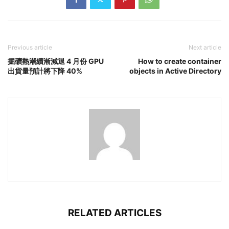
Previous article
Next article
掘礦熱潮續漸減退 4 月份 GPU
How to create container
出貨量預計將下降 40%
objects in Active Directory
RELATED ARTICLES