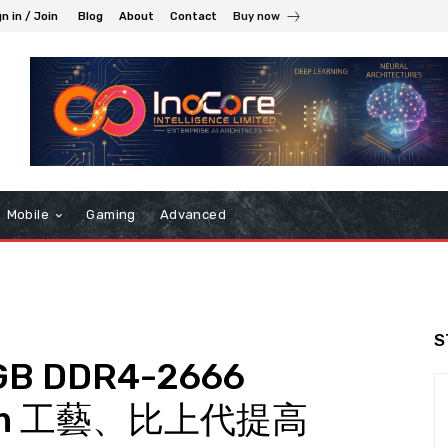
n in / Join
Blog
About
Contact
Buy now
Mobile
Gaming
Advanced
S
GB DDR4-2666
0nm 工藝、比上代提高