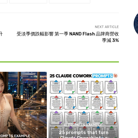
NEXT ARTICLE
升
受淡季價跌幅影響 第一季 NAND Flash 品牌商營收
季減 3%
AI PROMPTS EXAMPLE
25 prompts that turn
PROMPTS EXAMPLE
Claude Cowork into a