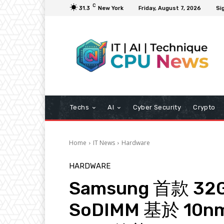
C
31.3
New York
Friday, August 7, 2026
Sig
Techs
AI
Cyber Security
Crypto
Home
IT News
Hardware
HARDWARE
Samsung 首款 32
SoDIMM 基於 1