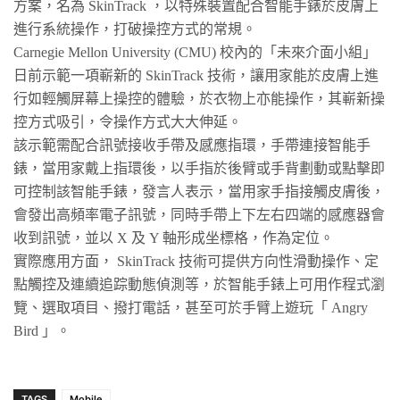
方案，名為
SkinTrack
，以特殊裝置配合智能手錶於皮膚上
進行系統操作，打破操控方式的常規。
Carnegie Mellon University (CMU)
校內的「未來介面小組」
日前示範一項嶄新的
SkinTrack
技術，讓用家能於皮膚上進
行如輕觸屏幕上操控的體驗，於衣物上亦能操作，其嶄新操
控方式吸引，令操作方式大大伸延。
該示範需配合訊號接收手帶及感應指環，手帶連接智能手
錶，當用家戴上指環後，以手指於後臂或手背劃動或點擊即
可控制該智能手錶，發言人表示，當用家手指接觸皮膚後，
會發出高頻率電子訊號，同時手帶上下左右四端的感應器會
收到訊號，並以
X
及
Y
軸形成坐標格，作為定位。
實際應用方面，
SkinTrack
技術可提供方向性滑動操作、定
點觸控及連續追踪動態偵測等，於智能手錶上可用作程式瀏
覽、選取項目、撥打電話，甚至可於手臂上遊玩「
Angry
Bird
」。
TAGS
Mobile