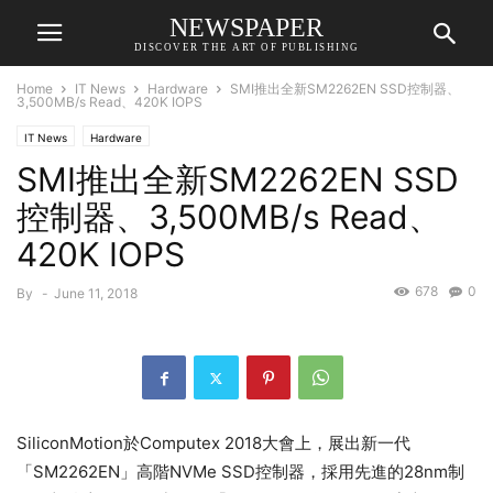
NEWSPAPER
DISCOVER THE ART OF PUBLISHING
Home
IT News
Hardware
SMI推出全新SM2262EN SSD控制器、
3,500MB/s Read、420K IOPS
IT News
Hardware
SMI推出全新SM2262EN SSD
控制器、3,500MB/s Read、
420K IOPS
678
0
By
-
June 11, 2018
SiliconMotion於Computex 2018大會上，展出新一代
「SM2262EN」高階NVMe SSD控制器，採用先進的28nm制