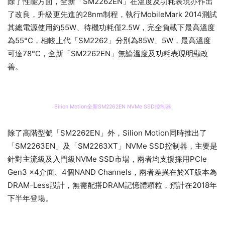
除了性能方面，全新「SM2262EN」在溫度及功耗表現亦作出
了改良，升級更先進的28nm制程，執行MobileMark 2014測試
其總電源使用約55W、待機功耗僅2.5W，完全負載下最高溫度
為55°C，相較上代「SM2262」分別為85W、5W，最高溫度
可達78°C，全新「SM2262EN」無論溫度及功耗表現明顯改
善。
Silion Motion全新SM2262EN NVMe SSD控制器
除了高階型號「SM2262EN」外，Silion Motion同時推出了
「SM2263EN」及「SM2263XT」NVMe SSD控制器，主要是
針對主流級及入門級NVMe SSD市場，兩者均支援採用PCIe
Gen3 x4介面、4個NAND Channels，兩者差異在於XT版本為
DRAM-Less設計，無需配搭DRAM記憶體顆粒，預計在2018年
下半年登場。